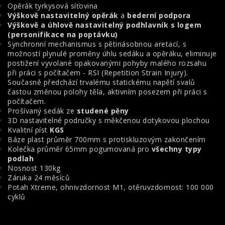
Opěrák tyrkysová síťovina
Výškově nastavitelný opěrák
a
bederní podpora
Výškově a úhlově nastavitelný podhlavník
s logem
(personifikace na poptávku)
Synchronní mechanismus s pětinásobnou aretací, s
možností plynulé proměny úhlu sedáku a opěráku, eliminuje
postižení vyvolané opakovanými pohyby malého rozsahu
při práci s počítačem - RSI (Repetition Strain Injury).
Současně předchází trvalému statickému napětí svalů
častou změnou polohy těla, aktivním posezem při práci s
počítačem.
Prošívaný sedák ze
studené pěny
3D nastavitelné područky s měkčenou dotykovou plochou
Kvalitní píst
KGS
Báze plast průměr 700mm s protiskluzovým zakončením
Kolečka průměr 65mm pogumovaná pro
všechny typy
podlah
Nosnost 130kg
Záruka 24 měsíců
Potah Xtreme, ohnivzdornost M1, otěruvzdornost: 100 000
cyklů