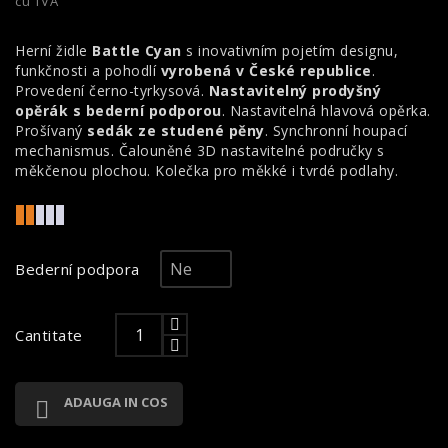
cu TVA
Herní židle
Battle Cyan
s inovativním pojetím designu,
funkčnosti a pohodlí
vyrobená v České republice
.
Provedení černo-tyrkysová.
Nastavitelný prodyšný
opěrák s bederní podporou
. Nastavitelná hlavová opěrka.
Prošívaný
sedák ze studené pěny
. Synchronní houpací
mechanismus. Čalouněné 3D nastavitelné područky s
měkčenou plochou. Kolečka pro měkké i tvrdé podlahy.
Bederní podpora
Cantitate
ADAUGA IN COS
